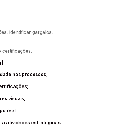
, identificar gargalos,
certificações.
l
idade nos processos;
rtificações;
es visuais;
o real;
ara atividades estratégicas.