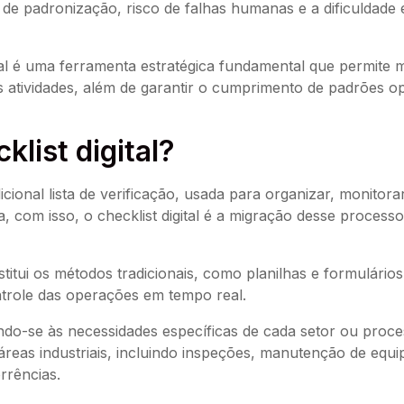
a de padronização, risco de falhas humanas e a dificulda
tal é uma ferramenta estratégica fundamental que permite ma
atividades, além de garantir o cumprimento de padrões op
list digital?
dicional lista de verificação, usada para organizar, monitora
a, com isso, o checklist digital é a migração desse proces
bstitui os métodos tradicionais, como planilhas e formulário
ontrole das operações em tempo real.
do-se às necessidades específicas de cada setor ou processo
áreas industriais, incluindo inspeções, manutenção de equ
rrências.