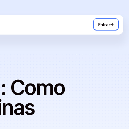
Entrar
ia: Como
inas