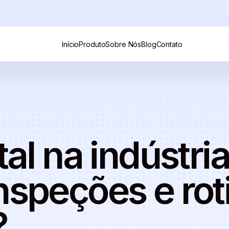
Início
Produto
Sobre Nós
Blog
Contato
tal na indústr
nspeções e rot
?