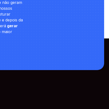
ue não geram
 nossos
turar
 e depois da
derá
gerar
o maior